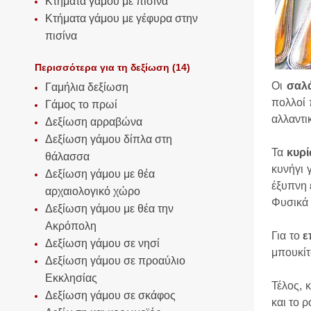
Κτήματα γάμου με πισίνα
Κτήματα γάμου με γέφυρα στην
πισίνα
Περισσότερα για τη δεξίωση (14)
Οι
σαλ
Γαμήλια δεξίωση
πολλοί 
Γάμος το πρωί
αλλαντι
Δεξίωση αρραβώνα
Δεξίωση γάμου δίπλα στη
Τα
κυρί
θάλασσα
κυνήγι 
Δεξίωση γάμου με θέα
έξυπνη 
αρχαιολογικό χώρο
Φυσικά 
Δεξίωση γάμου με θέα την
Ακρόπολη
Για το
ε
Δεξίωση γάμου σε νησί
μπουκίτ
Δεξίωση γάμου σε προαύλιο
Εκκλησίας
Τέλος, 
Δεξίωση γάμου σε σκάφος
και το ρ