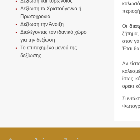
Δεξίωση και κορωνοϊός
καλωσό
Δεξίωση τα Χριστούγεννα ή
περιοχή
Πρωτοχρονιά
Δεξίωση την Άνοιξη
Οι
διατ
Διαλέγοντας τον ιδανικό χώρο
ζήτημα,
για την δεξίωση
στον γά
Το επιτυχημένο μενού της
Έτσι θα
δεξίωσης
Αν είστ
καλεσμέ
ίσως κά
ορεκτικ
Συντάκτ
Φωτογρα