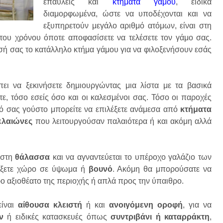
επαύλεις και
κτήματα γάμου
, ειδικά
διαμορφωμένα, ώστε να υποδέχονται και να
εξυπηρετούν μεγάλο αριθμό ατόμων, είναι στη
του χρόνου όποτε αποφασίσετε να τελέσετε τον γάμο σας.
εσή σας το κατάλληλο κτήμα γάμου για να φιλοξενήσουν εσάς
πει να ξεκινήσετε δημιουργώντας μια λίστα με τα βασικά
τε, τόσο εσείς όσο και οι καλεσμένοι σας. Τόσο οι παροχές
ό σας γούστο μπορείτε να επιλέξετε ανάμεσα από
κτήματα
ελαιώνες
που λειτουργούσαν παλαιότερα ή και ακόμη αλλά
 στη
θάλασσα
και να αγναντεύεται το υπέροχο γαλάζιο των
λέξετε χώρο σε ύψωμα ή
βουνό
. Ακόμη θα μπορούσατε να
ερο αξιοθέατο της περιοχής ή απλά προς την ύπαιθρο.
είναι
αίθουσα κλειστή
ή και
ανοιγόμενη οροφή
, για να
ν
ή ειδικές κατασκευές όπως
συντριβάνι ή καταρράκτη
,