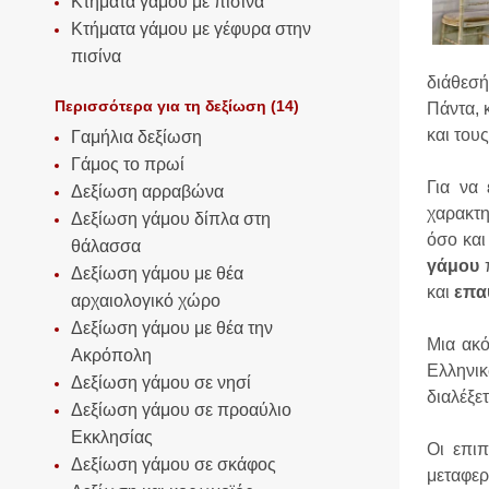
Κτήματα γάμου με πισίνα
Κτήματα γάμου με γέφυρα στην
πισίνα
διάθεσή
Περισσότερα για τη δεξίωση (14)
Πάντα, 
και του
Γαμήλια δεξίωση
Γάμος το πρωί
Για να 
Δεξίωση αρραβώνα
χαρακτη
Δεξίωση γάμου δίπλα στη
όσο και
θάλασσα
γάμου
π
Δεξίωση γάμου με θέα
και
επα
αρχαιολογικό χώρο
Δεξίωση γάμου με θέα την
Μια ακό
Ακρόπολη
Ελληνι
Δεξίωση γάμου σε νησί
διαλέξε
Δεξίωση γάμου σε προαύλιο
Εκκλησίας
Οι επι
Δεξίωση γάμου σε σκάφος
μεταφερ