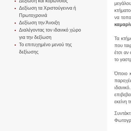
Δεξίωση και κορωνοϊός
μεγάλο
Δεξίωση τα Χριστούγεννα ή
κτήματο
Πρωτοχρονιά
να τοπο
Δεξίωση την Άνοιξη
καμαρίν
Διαλέγοντας τον ιδανικό χώρο
για την δεξίωση
Τα κτήμ
Το επιτυχημένο μενού της
που ται
δεξίωσης
έτσι αν
το γαστ
Όποιο κ
παροχές
ιδανικό
επιβεβ
εκείνη τ
Συντάκτ
Φωτογρα