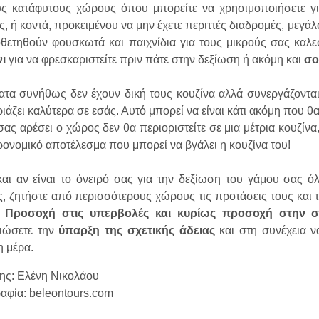
υς κατάφυτους χώρους όπου μπορείτε να χρησιμοποιήσετε γ
ς, ή κοντά, προκειμένου να μην έχετε περιττές διαδρομές, μεγά
θετηθούν φουσκωτά και παιχνίδια για τους μικρούς σας καλε
ι
για να φρεσκαριστείτε πριν πάτε στην δεξίωση ή ακόμη και
σο
ατα συνήθως δεν έχουν δική τους κουζίνα αλλά συνεργάζοντα
ριάζει καλύτερα σε εσάς. Αυτό μπορεί να είναι κάτι ακόμη που θα
 σας αρέσει ο χώρος δεν θα περιοριστείτε σε μια μέτρια κουζίν
ρονομικό αποτέλεσμα που μπορεί να βγάλει η κουζίνα του!
αι αν είναι το όνειρό σας για την δεξίωση του γάμου σας όλ
, ζητήστε από περισσότερους χώρους τις προτάσεις τους και τι
.
Προσοχή στις υπερβολές και κυρίως προσοχή στην 
αιώσετε την
ύπαρξη της σχετικής άδειας
και στη συνέχεια ν
η μέρα.
ης: Ελένη Νικολάου
φία: beleontours.com