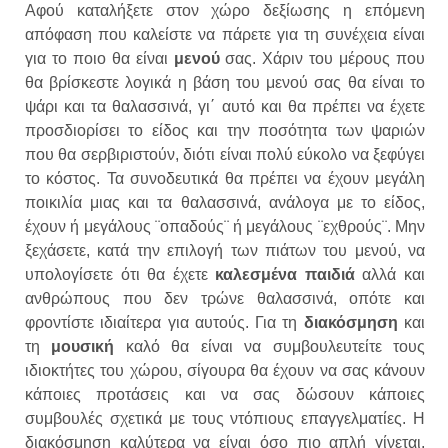
Αφού καταλήξετε στον χώρο δεξίωσης η επόμενη
απόφαση που καλείστε να πάρετε για τη συνέχεια είναι
για το ποιο θα είναι
μενού
σας. Χάριν του μέρους που
θα βρίσκεστε λογικά η βάση του μενού σας θα είναι το
ψάρι και τα θαλασσινά, γι΄ αυτό και θα πρέπει να έχετε
προσδιορίσει το είδος και την ποσότητα των ψαριών
που θα σερβιριστούν, διότι είναι πολύ εύκολο να ξεφύγει
το κόστος. Τα συνοδευτικά θα πρέπει να έχουν μεγάλη
ποικιλία μιας και τα θαλασσινά, ανάλογα με το είδος,
έχουν ή μεγάλους ¨οπαδούς¨ ή μεγάλους ¨εχθρούς¨. Μην
ξεχάσετε, κατά την επιλογή των πιάτων του μενού, να
υπολογίσετε ότι θα έχετε
καλεσμένα παιδιά
αλλά και
ανθρώπους που δεν τρώνε θαλασσινά, οπότε και
φροντίστε ιδιαίτερα για αυτούς. Για τη
διακόσμηση
και
τη
μουσική
καλό θα είναι να συμβουλευτείτε τους
ιδιοκτήτες του χώρου, σίγουρα θα έχουν να σας κάνουν
κάποιες προτάσεις και να σας δώσουν κάποιες
συμβουλές σχετικά με τους ντόπιους επαγγελματίες. Η
διακόσμηση καλύτερα να είναι όσο πιο απλή γίνεται,