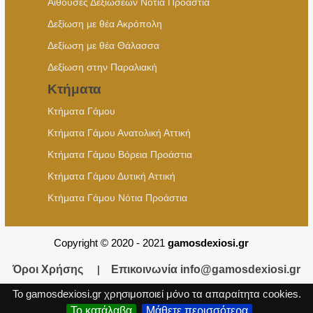
Αίθουσες Δεξιώσεων Νότια Προάστια
Δεξίωση με θέα Ακρόπολη
Δεξίωση με θέα Θάλασσα
Δεξίωση στην Παραλιακή
Κτήματα
Κτήματα Γάμου
Κτήματα Γάμου Ανατολική Αττική
Κτήματα Γάμου Βόρεια Προάστια
Κτήματα Γάμου Δυτική Αττική
Κτήματα Γάμου Νότια Προάστια
Copyright © 2020 - 2021
gamosdexiosi.gr
Όροι Χρήσης
|
Επικοινωνία
info@gamosdexiosi.gr
Το gamosdexiosi.gr χρησιμοποιεί μόνο τα απαραίτητα cookies.
Το κατάλαβα
Μάθετε περισσότερα